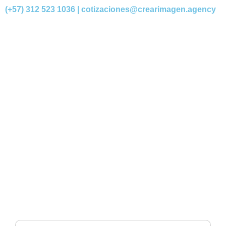
(+57) 312 523 1036 |
cotizaciones@crearimagen.agency
Agencia Marketing Digital
Colombia