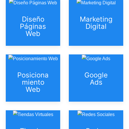
Diseño
Marketing
Páginas
Digital
Web
Posiciona
Google
miento
Ads
Web