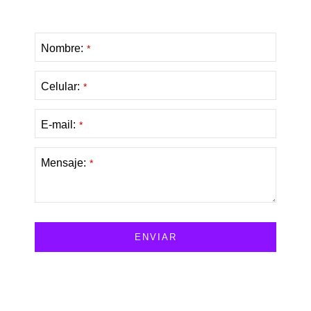
Solicita tu cotización
Nombre:
*
Celular:
*
E-mail:
*
Mensaje:
*
ENVIAR
T
h
i