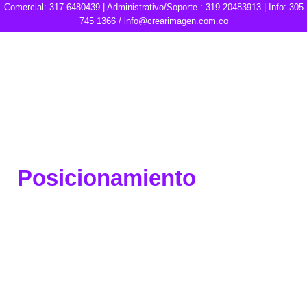
Comercial: 317 6480439 | Administrativo/Soporte : 319 20483913 | Info: 305
745 1366 /
info@crearimagen.com.co
Posicionamiento
WEB