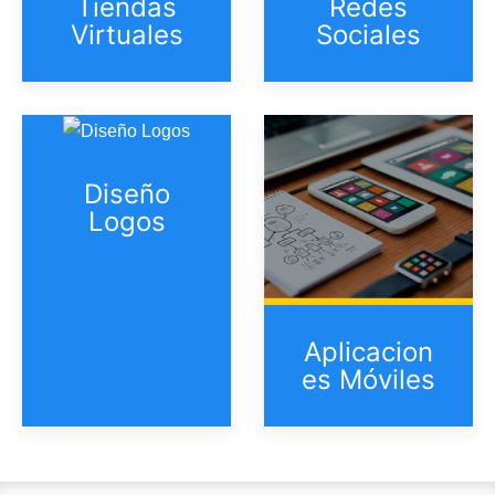
Tiendas
Redes
Virtuales
Sociales
Diseño
Logos
Aplicacion
es Móviles