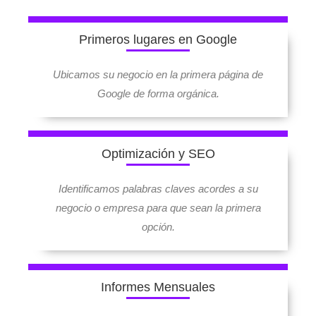
s
Primeros lugares en Google
f
i
Ubicamos su negocio en la primera página de
e
Google de forma orgánica.
l
d
s
Optimización y SEO
h
o
Identificamos palabras claves acordes a su
u
negocio o empresa para que sean la primera
l
opción.
d
b
e
Informes Mensuales
l
e