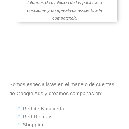
Informes de evolución de las palabras a
f
posicionar y comparativos respecto a la
t
competencia
b
l
a
n
k
Somos especialistas en el manejo de cuentas
de Google Ads y creamos campañas en:
*
Red de Búsqueda
*
Red Display
*
Shopping