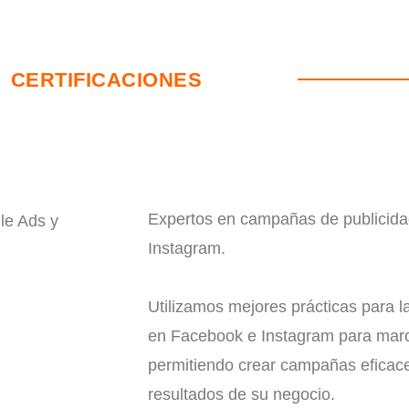
d
s
h
CERTIFICACIONES
o
u
l
d
b
e
Expertos en campañas de publicid
le Ads y
l
Instagram
.
e
f
Utilizamos mejores prácticas para 
t
en Facebook e Instagram para mar
b
permitiendo crear campañas eficac
l
a
resultados de su negocio.