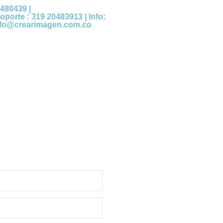
480439 |
oporte : 319 20483913 | Info:
nfo@crearimagen.com.co
 tu cotización