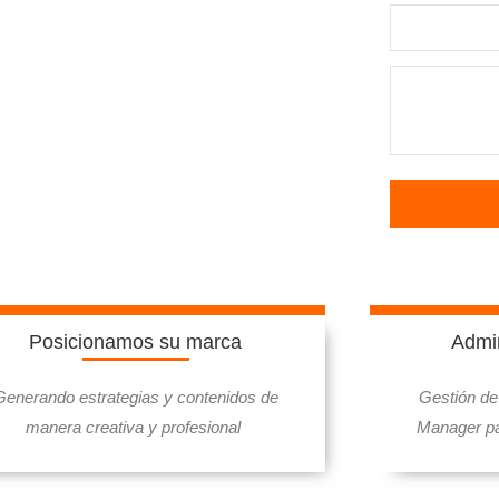
ES
T
h
i
Posicionamos su marca
Admin
s
f
Generando estrategias y contenidos de
Gestión d
i
manera creativa y profesional
Manager pa
e
l